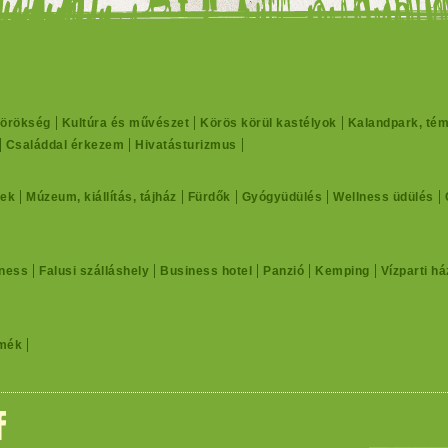
 örökség
Kultúra és művészet
Körös körül kastélyok
Kalandpark, té
Családdal érkezem
Hivatásturizmus
ek
Múzeum, kiállítás, tájház
Fürdők
Gyógyüdülés
Wellness üdülés
ness
Falusi szálláshely
Business hotel
Panzió
Kemping
Vízparti há
rmék