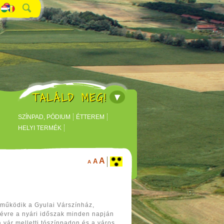
TALÁLD MEG!
SZÍNPAD, PÓDIUM
ÉTTEREM
HELYI TERMÉK
A
A
A
 működik a Gyulai Várszínház,
-évre a nyári időszak
minden napján
 vár melletti tószínpadon és a város