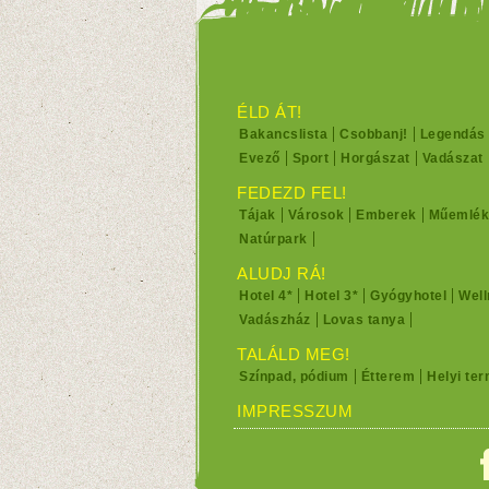
ÉLD ÁT!
Bakancslista
Csobbanj!
Legendás
Evező
Sport
Horgászat
Vadászat
FEDEZD FEL!
Tájak
Városok
Emberek
Műemlék
Natúrpark
ALUDJ RÁ!
Hotel 4*
Hotel 3*
Gyógyhotel
Well
Vadászház
Lovas tanya
TALÁLD MEG!
Színpad, pódium
Étterem
Helyi te
IMPRESSZUM