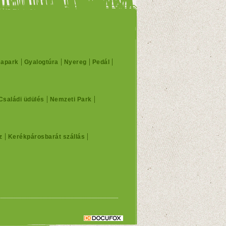
mapark
Gyalogtúra
Nyereg
Pedál
Családi üdülés
Nemzeti Park
z
Kerékpárosbarát szállás