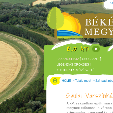
Ko
ÉLD ÁT!
BAKANCSLISTA
CSOBBANJ!
LEGENDÁS ÖRÖKSÉG
KULTÚRA ÉS MŰVÉSZET
KÖRÖS KÖRÜL KASTÉLYOK
HOME
->
Találd meg!
->
Színpad, pó
KALANDPARK, TÉMAPARK
Gyulai Várszính
A XV. században épült, mára
melynek előadásai a várban 
színvonalas programokkal vá