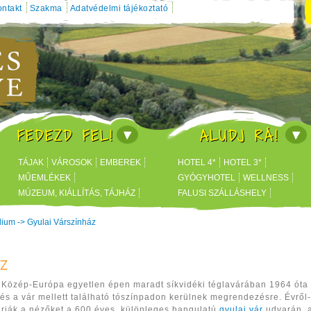
ntakt
Szakma
Adatvédelmi tájékoztató
FEDEZD FEL!
ALUDJ RÁ!
TÁJAK
VÁROSOK
EMBEREK
HOTEL 4*
HOTEL 3*
MŰEMLÉKEK
GYÓGYHOTEL
WELLNESS
MÚZEUM, KIÁLLÍTÁS, TÁJHÁZ
FALUSI SZÁLLÁSHELY
FÜRDŐK
BUSINESS HOTEL
dium
->
Gyulai Várszínház
áz
 Közép-Európa egyetlen épen maradt síkvidéki téglavárában
1964 óta
és a vár mellett található tószínpadon kerülnek megrendezésre. Évről
rják a nézőket a 600 éves, különleges hangulatú
gyulai vár
udvarán, a