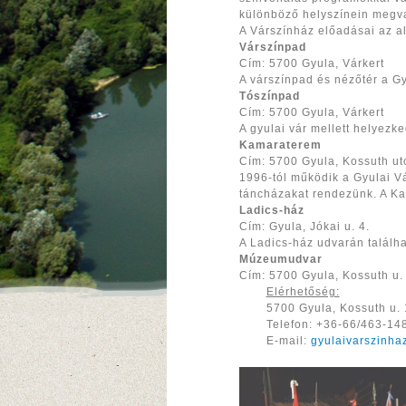
különböző helyszínein megva
A Várszínház előadásai az a
Várszínpad
Cím: 5700 Gyula, Várkert
A várszínpad és nézőtér a Gy
Tószínpad
Cím: 5700 Gyula, Várkert
A gyulai vár mellett helyezke
Kamaraterem
Cím: 5700 Gyula, Kossuth ut
1996-tól működik a Gyulai V
táncházakat rendezünk. A Ka
Ladics-ház
Cím: Gyula, Jókai u. 4.
A Ladics-ház udvarán találha
Múzeumudvar
Cím: 5700 Gyula, Kossuth u.
Elérhetőség:
5700 Gyula, Kossuth u. 
Telefon: +36-66/463-14
E-mail:
gyulaivarszinha