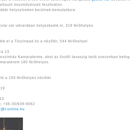
lósuló összművészeti fesztiválon.
lábbi helyszíneken kerülnek bemutatásra:
ulai vár udvarában helyezkedik el, 319 férőhelyes.
dik el a Tószínpad és a nézőtér, 544 férőhellyel.
ca 13.
árszínház Kamaraterme, ahol az ősztől tavaszig tartó szezonban befog
maraterem 180 férőhelyes.
tó a 150 férőhelyes nézőtér.
 19.
13.
8; +36-30/639-9062
z@t-online.hu