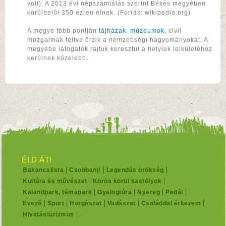
volt). A 2013.évi népszámlálás szerint Békés megyében
körülbelül 350 ezren élnek. (Forrás: wikipedia.org)
A megye több pontján
tájházak
,
múzeumok
, civil
mozgalmak féltve őrzik a nemzetiségi hagyományokat. A
megyébe látogatók rajtuk keresztül a helyiek lelkületéhez
kerülnek közelebb.
ÉLD ÁT!
Bakancslista
Csobbanj!
Legendás örökség
Kultúra és művészet
Körös körül kastélyok
Kalandpark, témapark
Gyalogtúra
Nyereg
Pedál
Evező
Sport
Horgászat
Vadászat
Családdal érkezem
Hivatásturizmus