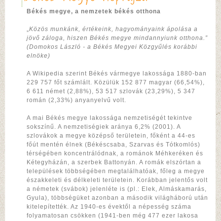
Békés megye, a nemzetek békés otthona
„
Közös munkánk, értékeink, hagyományaink ápolása a
jövő záloga, hiszen Békés megye mindannyiunk otthona.”
(Domokos László - a Békés Megyei Közgyűlés korábbi
elnöke)
A Wikipedia szerint Békés vármegye lakossága 1880-ban
229 757 főt számlált. Közülük 152 877 magyar (66,54%),
6 611 német (2,88%), 53 517 szlovák (23,29%), 5 347
román (2,33%) anyanyelvű volt.
A mai Békés megye lakossága nemzetiségét tekintve
sokszínű. A nemzetiségiek aránya 6,2% (2001). A
szlovákok a megye középső területein, főként a 44-es
főút mentén élnek (Békéscsaba, Szarvas és Tótkomlós)
térségében koncentrálódnak, a románok Méhkeréken és
Kétegyházán, a szerbek Battonyán. A romák elszórtan a
települések többségében megtalálhatóak, főleg a megye
északkeleti és délkeleti területein. Korábban jelentős volt
a németek (svábok) jelenléte is (pl.: Elek, Almáskamarás,
Gyula), többségüket azonban a második világháború után
kitelepítették. Az 1940-es évektől a népesség száma
folyamatosan csökken (1941-ben még 477 ezer lakosa