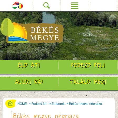
ÉLD ÁT!
FEDEZD FEL!
ALUDJ RÁ!
TALÁLD MEG!
HOME
->
Fedezd fel!
->
Emberek
->
Békés megye néprajza
Békés megye néprajza