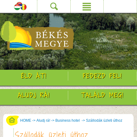
ÉLD ÁT!
FEDEZD FEL!
ALUDJ RÁ!
TALÁLD MEG!
HOME
->
Aludj rá!
->
Business hotel
->
Szállodák üzleti úthoz
Szállodák üzleti úthoz