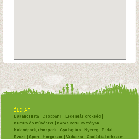
ÉLD ÁT!
Bakancslista
Csobbanj!
Legendás örökség
Kultúra és művészet
Körös körül kastélyok
Kalandpark, témapark
Gyalogtúra
Nyereg
Pedál
Evező
Sport
Horgászat
Vadászat
Családdal érkezem