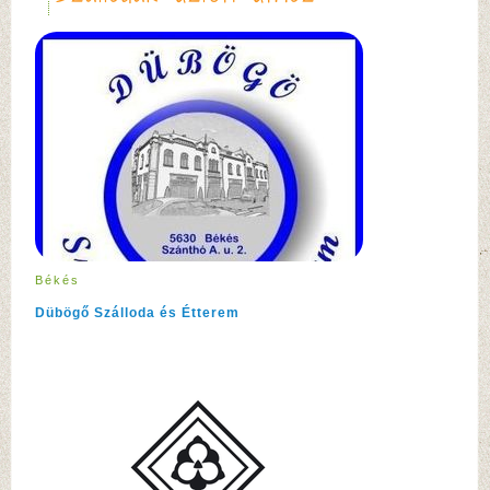
Békés
Dübögő Szálloda és Étterem