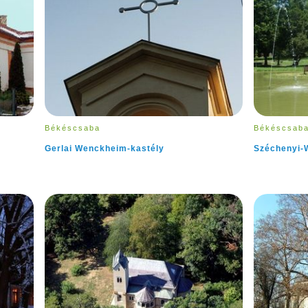
Békéscsaba
Békéscsab
Gerlai Wenckheim-kastély
Széchenyi-