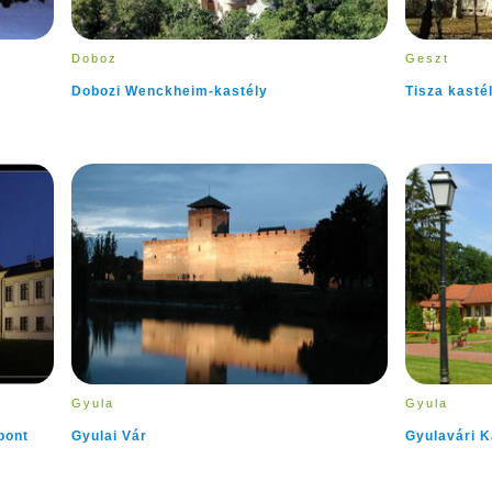
Doboz
Geszt
Dobozi Wenckheim-kastély
Tisza kasté
Gyula
Gyula
pont
Gyulai Vár
Gyulavári K