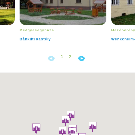
Medgyesegyháza
Mezőberén
Bánkúti kastély
Wenkcheim-
1
2