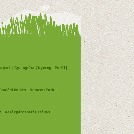
mapark
Gyalogtúra
Nyereg
Pedál
Családi üdülés
Nemzeti Park
z
Kerékpárosbarát szállás