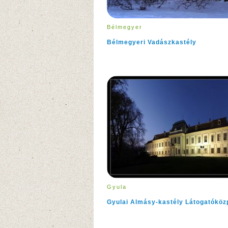
Bélmegyer
Bélmegyeri Vadászkastély
Gyula
Gyulai Almásy-kastély Látogatóköz