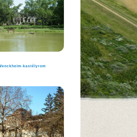
a
Wenckheim-kastélyrom