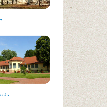
ly
astély