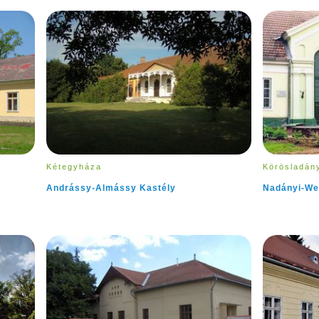
Kétegyháza
Körösladán
Andrássy-Almássy Kastély
Nadányi-We