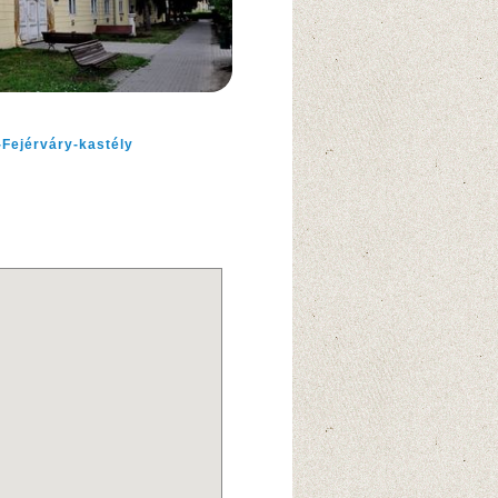
y
Fejérváry-kastély