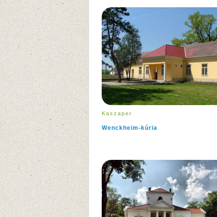
Kaszaper
Wenckheim-kúria