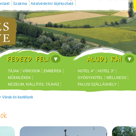
ntakt
Szakma
Adatvédelmi tájékoztató
FEDEZD FEL!
ALUDJ RÁ!
TÁJAK
VÁROSOK
EMBEREK
HOTEL 4*
HOTEL 3*
MŰEMLÉKEK
GYÓGYHOTEL
WELLNESS
MÚZEUM, KIÁLLÍTÁS, TÁJHÁZ
FALUSI SZÁLLÁSHELY
FÜRDŐK
BUSINESS HOTEL
>
Várak és kastélyok
yok