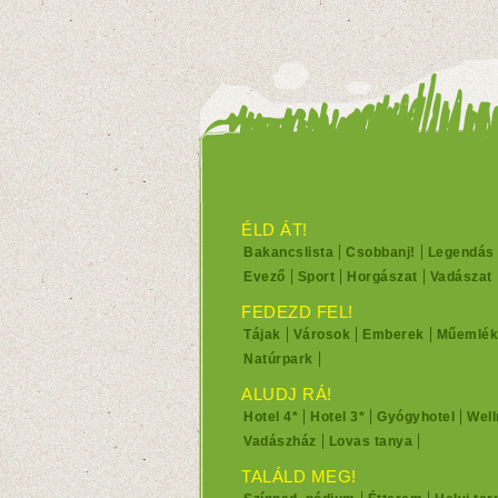
ÉLD ÁT!
Bakancslista
Csobbanj!
Legendás
Evező
Sport
Horgászat
Vadászat
FEDEZD FEL!
Tájak
Városok
Emberek
Műemlék
Natúrpark
ALUDJ RÁ!
Hotel 4*
Hotel 3*
Gyógyhotel
Well
Vadászház
Lovas tanya
TALÁLD MEG!