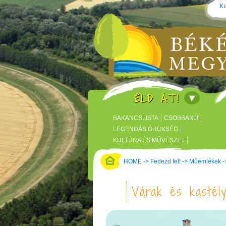
Ko
ÉLD ÁT!
BAKANCSLISTA
CSOBBANJ!
LEGENDÁS ÖRÖKSÉG
KULTÚRA ÉS MŰVÉSZET
KÖRÖS KÖRÜL KASTÉLYOK
HOME
->
Fedezd fel!
->
Műemlékek
-
KALANDPARK, TÉMAPARK
Várak és kastél