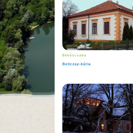
Békéscsaba
Beliczay-kúria