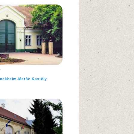
y
nckheim-Merán Kastély