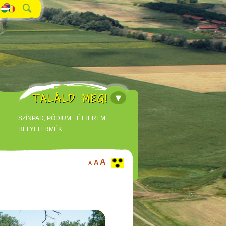
TALÁLD MEG!
SZÍNPAD, PÓDIUM
ÉTTEREM
HELYI TERMÉK
A
A
A