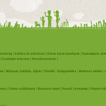
 örökség
Kultúra és művészet
Körös körül kastélyok
Kalandpark, té
Családdal érkezem
Hivatásturizmus
ek
Múzeum, kiállítás, tájház
Fürdők
Gyógyüdülés
Wellness üdülés
ness
Falusi szálláshely
Business hotel
Panzió
Kemping
Vízparti há