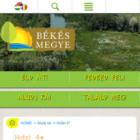
ÉLD ÁT!
FEDEZD FEL!
ALUDJ RÁ!
TALÁLD MEG!
HOME
->
Aludj rá!
->
Hotel 4*
Hotel 4*