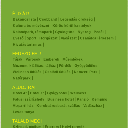
ÉLD ÁT!
Bakancslista
Csobbanj!
Legendás örökség
Kultúra és művészet
Körös körül kastélyok
Kalandpark, témapark
Gyalogtúra
Nyereg
Pedál
Evező
Sport
Horgászat
Vadászat
Családdal érkezem
Hivatásturizmus
FEDEZD FEL!
Tájak
Városok
Emberek
Műemlékek
Múzeum, kiállítás, tájház
Fürdők
Gyógyüdülés
Wellness üdülés
Családi üdülés
Nemzeti Park
Natúrpark
ALUDJ RÁ!
Hotel 4*
Hotel 3*
Gyógyhotel
Wellness
Falusi szálláshely
Business hotel
Panzió
Kemping
Vízparti ház
Kerékpárosbarát szállás
Vadászház
Lovas tanya
TALÁLD MEG!
Színpad, pódium
Étterem
Helyi termék