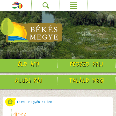
ÉLD ÁT!
FEDEZD FEL!
ALUDJ RÁ!
TALÁLD MEG!
HOME
->
Egyéb
->
Hírek
Hírek