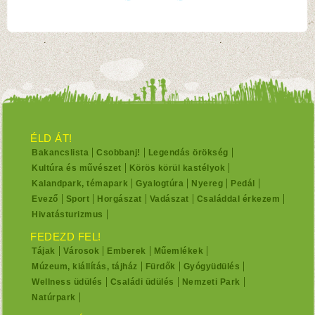
ÉLD ÁT!
Bakancslista
Csobbanj!
Legendás örökség
Kultúra és művészet
Körös körül kastélyok
Kalandpark, témapark
Gyalogtúra
Nyereg
Pedál
Evező
Sport
Horgászat
Vadászat
Családdal érkezem
Hivatásturizmus
FEDEZD FEL!
Tájak
Városok
Emberek
Műemlékek
Múzeum, kiállítás, tájház
Fürdők
Gyógyüdülés
Wellness üdülés
Családi üdülés
Nemzeti Park
Natúrpark