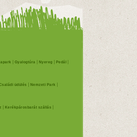
mapark
Gyalogtúra
Nyereg
Pedál
Családi üdülés
Nemzeti Park
z
Kerékpárosbarát szállás