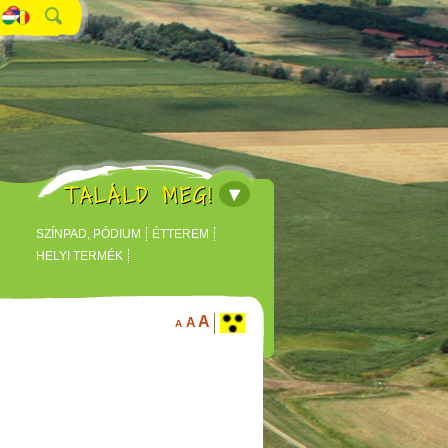
TALÁLD MEG!
SZÍNPAD, PÓDIUM
ÉTTEREM
HELYI TERMÉK
A
A
A