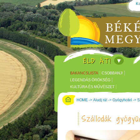
Ko
ÉLD ÁT!
BAKANCSLISTA
CSOBBANJ!
LEGENDÁS ÖRÖKSÉG
KULTÚRA ÉS MŰVÉSZET
KÖRÖS KÖRÜL KASTÉLYOK
HOME
->
Aludj rá!
->
Gyógyhotel
->
S
KALANDPARK, TÉMAPARK
Szállodák gyógyü