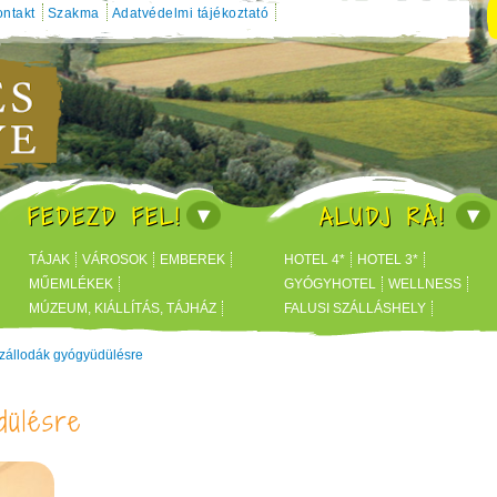
ntakt
Szakma
Adatvédelmi tájékoztató
FEDEZD FEL!
ALUDJ RÁ!
TÁJAK
VÁROSOK
EMBEREK
HOTEL 4*
HOTEL 3*
MŰEMLÉKEK
GYÓGYHOTEL
WELLNESS
MÚZEUM, KIÁLLÍTÁS, TÁJHÁZ
FALUSI SZÁLLÁSHELY
FÜRDŐK
BUSINESS HOTEL
zállodák gyógyüdülésre
dülésre