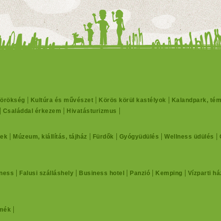
 örökség
Kultúra és művészet
Körös körül kastélyok
Kalandpark, té
Családdal érkezem
Hivatásturizmus
ek
Múzeum, kiállítás, tájház
Fürdők
Gyógyüdülés
Wellness üdülés
ness
Falusi szálláshely
Business hotel
Panzió
Kemping
Vízparti há
rmék