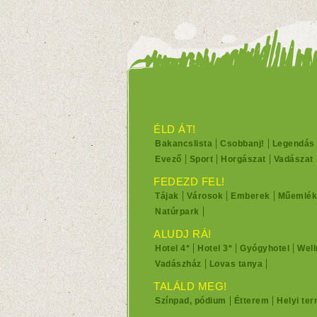
ÉLD ÁT!
Bakancslista
Csobbanj!
Legendás
Evező
Sport
Horgászat
Vadászat
FEDEZD FEL!
Tájak
Városok
Emberek
Műemlék
Natúrpark
ALUDJ RÁ!
Hotel 4*
Hotel 3*
Gyógyhotel
Well
Vadászház
Lovas tanya
TALÁLD MEG!
Színpad, pódium
Étterem
Helyi te