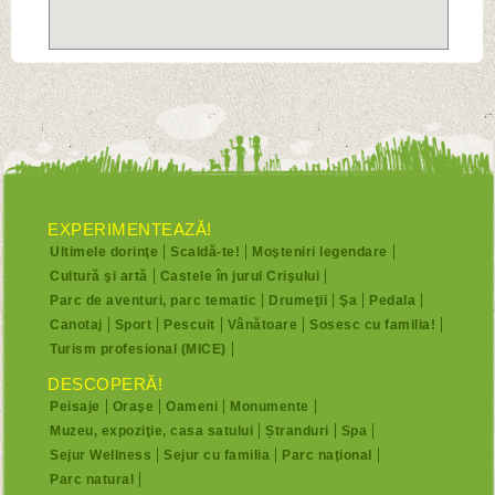
EXPERIMENTEAZĂ!
Ultimele dorinţe
Scaldă-te!
Moşteniri legendare
Cultură şi artă
Castele în jurul Crişului
Parc de aventuri, parc tematic
Drumeţii
Şa
Pedala
Canotaj
Sport
Pescuit
Vânătoare
Sosesc cu familia!
Turism profesional (MICE)
DESCOPERĂ!
Peisaje
Oraşe
Oameni
Monumente
Muzeu, expoziţie, casa satului
Ștranduri
Spa
Sejur Wellness
Sejur cu familia
Parc naţional
Parc natural