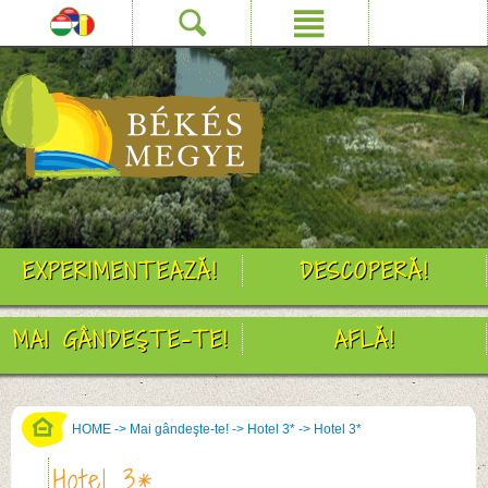
EXPERIMENTEAZĂ!
DESCOPERĂ!
MAI GÂNDEŞTE-TE!
AFLĂ!
HOME
->
Mai gândeşte-te!
->
Hotel 3*
->
Hotel 3*
Hotel 3*