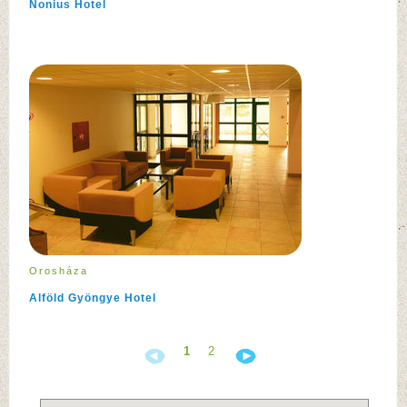
Nonius Hotel
Orosháza
Alföld Gyöngye Hotel
1
2