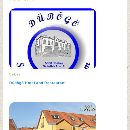
Békés
Dübögő Hotel and Restaurant