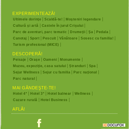
EXPERIMENTEAZĂ!
Ultimele dorinţe
Scaldă-te!
Moşteniri legendare
Cultură şi artă
Castele în jurul Crişului
Parc de aventuri, parc tematic
Drumeţii
Şa
Pedala
Canotaj
Sport
Pescuit
Vânătoare
Sosesc cu familia!
Turism profesional (MICE)
DESCOPERĂ!
Peisaje
Oraşe
Oameni
Monumente
Muzeu, expoziţie, casa satului
Ștranduri
Spa
Sejur Wellness
Sejur cu familia
Parc naţional
Parc natural
MAI GÂNDEŞTE-TE!
Hotel 4*
Hotel 3*
Hotel balnear
Wellness
Cazare rurală
Hotel Business
AFLĂ!