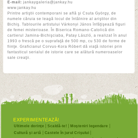
E-mail:
jankaygaleria@jankay.hu
www.jankay.hu
Printre artiştii contemporani se află şi Csuta György, de
numele căruia se leagă locul de întâlnire al ariştilor din
Bichiş. Tablourile artistului Várkonyi János înfăţişează figuri
de femei misterioase. În Biserica Romano-Catolică din
cartierul Jamina-Bichişciaba, Patay László, a realizat în anul
1993 o frescă pe o suprafaţă de 500 mp, cu 530 de forme de
fiinţe. Graficianul Corvus-Kora Róbert dă viaţă istoriei prin
fantasticul serialul de istorie care se alătură numeroaselor
sale creaţii.
EXPERIMENTEAZĂ!
Ultimele dorinţe
Scaldă-te!
Moşteniri legendare
Cultură şi artă
Castele în jurul Crişului