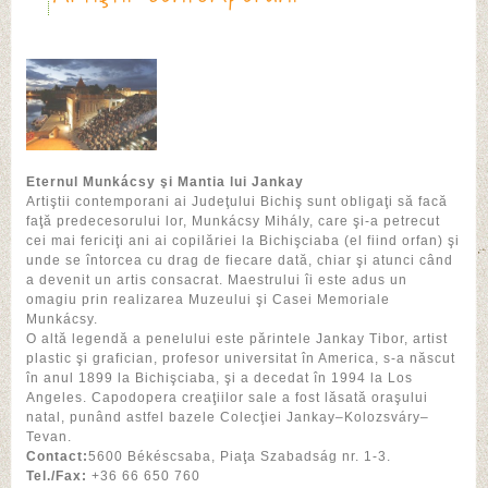
Eternul Munkácsy şi Mantia lui Jankay
Artiştii contemporani ai Judeţului Bichiş sunt obligaţi să facă
faţă predecesorului lor, Munkácsy Mihály, care şi-a petrecut
cei mai fericiţi ani ai copilăriei la Bichişciaba (el fiind orfan) şi
unde se întorcea cu drag de fiecare dată, chiar şi atunci când
a devenit un artis consacrat. Maestrului îi este adus un
omagiu prin realizarea Muzeului şi Casei Memoriale
Munkácsy.
O altă legendă a penelului este părintele Jankay Tibor, artist
plastic şi grafician, profesor universitat în America, s-a născut
în anul 1899 la Bichişciaba, şi a decedat în 1994 la Los
Angeles. Capodopera creaţiilor sale a fost lăsată oraşului
natal, punând astfel bazele Colecţiei Jankay–Kolozsváry–
Tevan.
Contact:
5600 Békéscsaba, Piaţa Szabadság nr. 1-3.
Tel./Fax:
+36 66 650 760