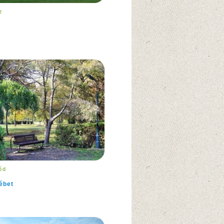
z
őd
ébet