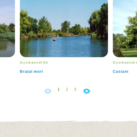
Gyomaendrőd
Gyomaendr
Braţul mort
Castani
1
2
3