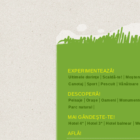
EXPERIMENTEAZĂ!
Ultimele dorinţe
Scaldă-te!
Moşteni
Canotaj
Sport
Pescuit
Vânătoare
DESCOPERĂ!
Peisaje
Oraşe
Oameni
Monument
Parc natural
MAI GÂNDEŞTE-TE!
Hotel 4*
Hotel 3*
Hotel balnear
We
AFLĂ!