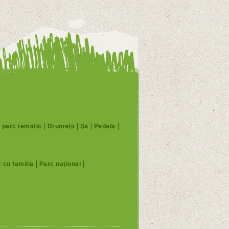
, parc tematic
Drumeţii
Şa
Pedala
 cu familia
Parc naţional