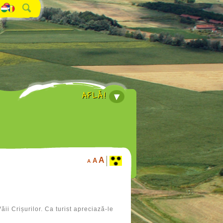
AFLĂ!
A
A
A
ii Crișurilor. Ca turist apreciază-le