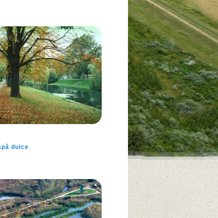
a
apă dulce