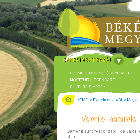
EXPERIMENTEAZĂ!
ULTIMELE DORINŢE
SCALDĂ-TE!
MOŞTENIRI LEGENDARE
CULTURĂ ŞI ARTĂ
CASTELE ÎN JURUL CRIŞULUI
HOME
->
Experimentează!
->
Moşteni
PARC DE AVENTURI, PARC
TEMATIC
Valorile naturale
Oamenii sunt responsabili de valorile
şi tu!