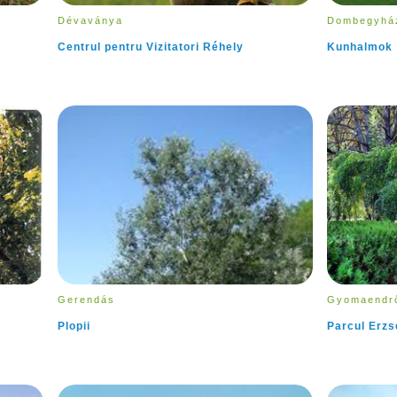
Dévaványa
Dombegyhá
Centrul pentru Vizitatori Réhely
Kunhalmok
Gerendás
Gyomaendr
Plopii
Parcul Erzs