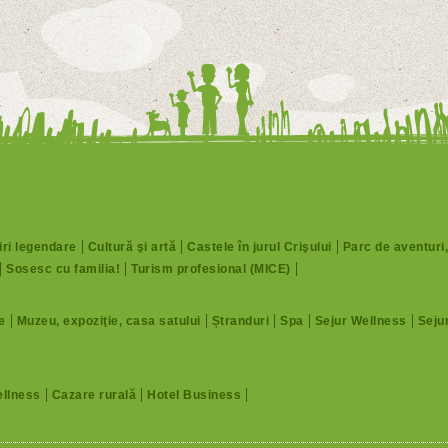
ri legendare
Cultură şi artă
Castele în jurul Crişului
Parc de aventuri
Sosesc cu familia!
Turism profesional (MICE)
e
Muzeu, expoziţie, casa satului
Ștranduri
Spa
Sejur Wellness
Sejur
llness
Cazare rurală
Hotel Business