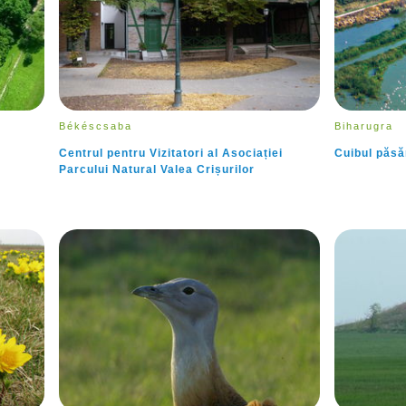
Békéscsaba
Biharugra
Centrul pentru Vizitatori al Asociației
Cuibul păsăr
Parcului Natural Valea Crișurilor