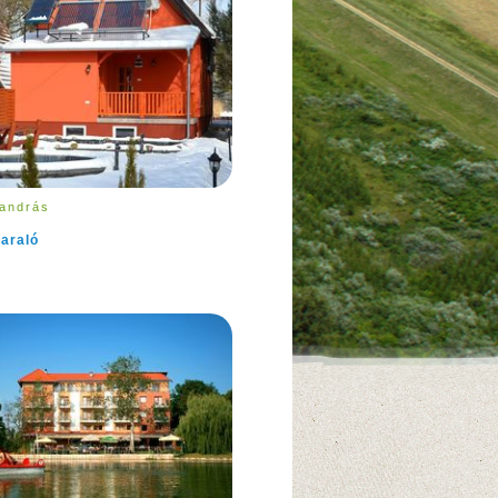
andrás
araló