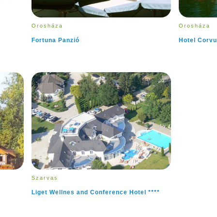
Orosháza
Orosháza
Fortuna Panzió
Hotel Corv
Szarvas
Liget Wellnes and Conference Hotel ****