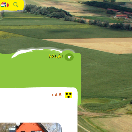
AFLĂ!
A
A
A