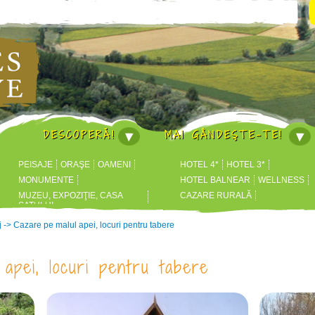
DESCOPERĂ!
MAI GÂNDEŞTE-TE!
PEISAJE
ORAŞE
OAMENI
HOTEL 4*
HOTEL 3*
MONUMENTE
HOTEL BALNEAR
WELLNESS
MUZEU, EXPOZIŢIE, CASA
CAZARE RURALĂ
SATULUI
HOTEL BUSINESS
ȘTRANDURI
j
->
Cazare pe malul apei, locuri pentru tabere
apei, locuri pentru tabere