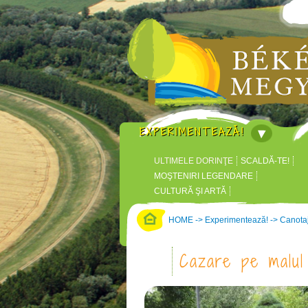
EXPERIMENTEAZĂ!
ULTIMELE DORINŢE
SCALDĂ-TE!
MOŞTENIRI LEGENDARE
CULTURĂ ŞI ARTĂ
CASTELE ÎN JURUL CRIŞULUI
HOME
->
Experimentează!
->
Canota
PARC DE AVENTURI, PARC
TEMATIC
Cazare pe malul 