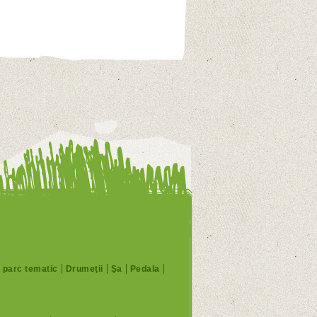
, parc tematic
Drumeţii
Şa
Pedala