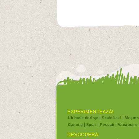
EXPERIMENTEAZĂ!
Ultimele dorinţe
Scaldă-te!
Moşteni
Canotaj
Sport
Pescuit
Vânătoare
DESCOPERĂ!