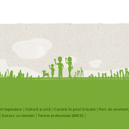
ri legendare
Cultură şi artă
Castele în jurul Crişului
Parc de aventuri
Sosesc cu familia!
Turism profesional (MICE)