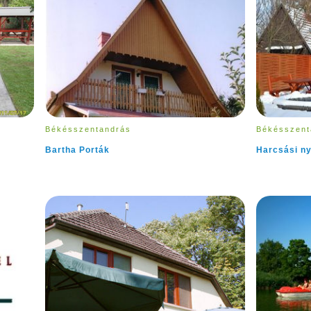
Békésszentandrás
Békésszent
Bartha Porták
Harcsási ny