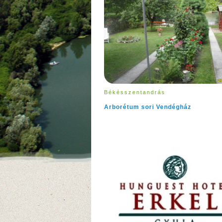
Békésszentandrás
Arborétum sori Vendégház