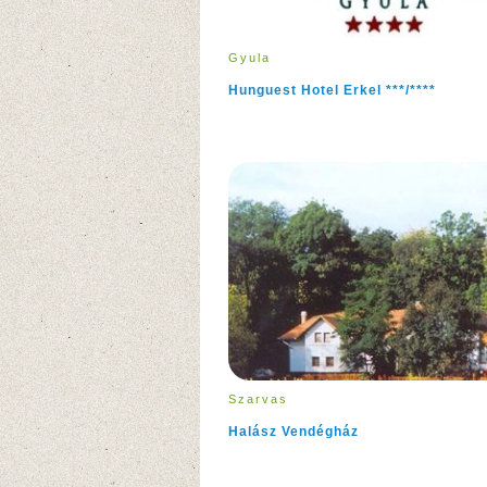
Gyula
Hunguest Hotel Erkel ***/****
Szarvas
Halász Vendégház