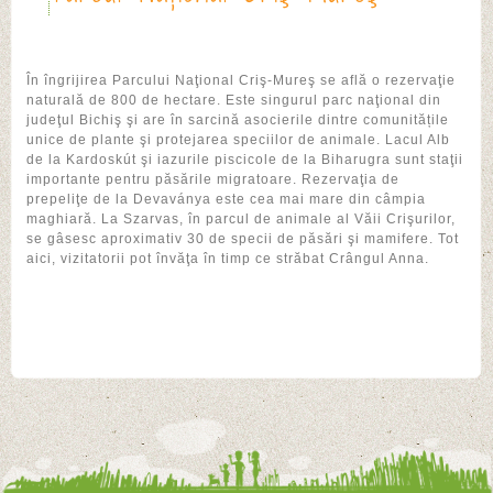
În îngrijirea Parcului Naţional Criş-Mureş se află o rezervaţie
naturală de 800 de hectare. Este singurul parc naţional din
judeţul Bichiş şi are în sarcină asocierile dintre comunitățile
unice de plante şi protejarea speciilor de animale. Lacul Alb
de la Kardoskút şi iazurile piscicole de la Biharugra sunt staţii
importante pentru păsările migratoare. Rezervaţia de
prepeliţe de la Devaványa este cea mai mare din câmpia
maghiară. La Szarvas, în parcul de animale al Văii Crişurilor,
se gâsesc aproximativ 30 de specii de păsări şi mamifere. Tot
aici, vizitatorii pot învăţa în timp ce străbat Crângul Anna.