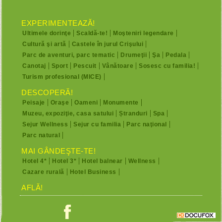
EXPERIMENTEAZĂ!
Ultimele dorinţe
Scaldă-te!
Moşteniri legendare
Cultură şi artă
Castele în jurul Crişului
Parc de aventuri, parc tematic
Drumeţii
Şa
Pedala
Canotaj
Sport
Pescuit
Vânătoare
Sosesc cu familia!
Turism profesional (MICE)
DESCOPERĂ!
Peisaje
Oraşe
Oameni
Monumente
Muzeu, expoziţie, casa satului
Ștranduri
Spa
Sejur Wellness
Sejur cu familia
Parc naţional
Parc natural
MAI GÂNDEŞTE-TE!
Hotel 4*
Hotel 3*
Hotel balnear
Wellness
Cazare rurală
Hotel Business
AFLĂ!